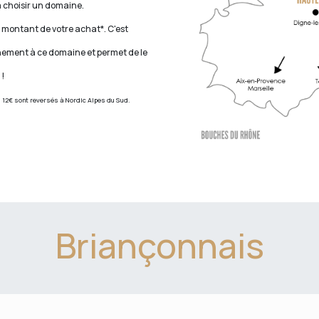
amenés à choisir un domaine.
u montant de votre achat*. C'est
hement à ce domaine et permet de le
et son développement !
, 12€ sont reversés à Nordic Alpes du Sud.
Briançonnais