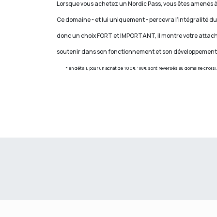
Lorsque vous achetez un Nordic Pass, vous êtes 
Ce domaine - et lui uniquement - percevra l'intégralité d
donc un choix FORT et IMPORTANT, il montre votre attac
soutenir dans son fonctionnement 
* en détail, pour un achat de 100€ : 88€ sont reversés au domaine choisi